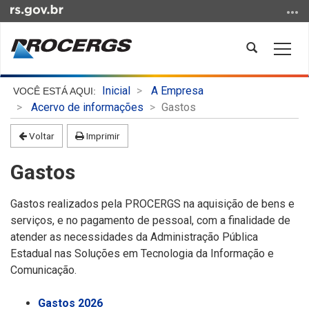
Ir
para
o
Abrir
Alter
conteúdo
a
a
Ir
busca
nave
Início
para
Inicial
A Empresa
do
o
Acervo de informações
Gastos
conteúdo
menu
Voltar
Imprimir
Ir
para
Gastos
a
busca
Gastos realizados pela PROCERGS na aquisição de bens e
serviços, e no pagamento de pessoal, com a finalidade de
atender as necessidades da Administração Pública
Estadual nas Soluções em Tecnologia da Informação e
Comunicação.
Gastos 2026