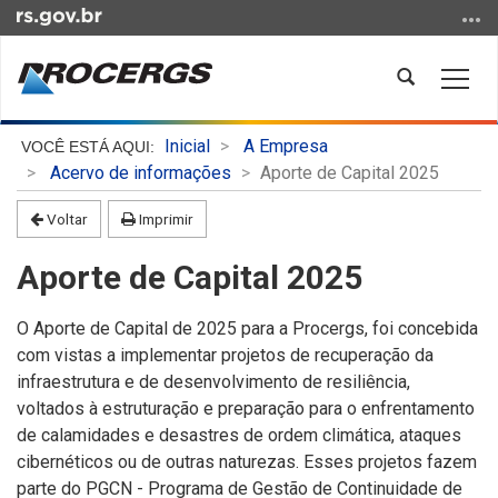
Ir
para
o
Abrir
Alter
conteúdo
a
a
Ir
busca
nave
Início
para
Inicial
A Empresa
do
o
Acervo de informações
Aporte de Capital 2025
conteúdo
menu
Voltar
Imprimir
Ir
para
Aporte de Capital 2025
a
busca
O Aporte de Capital de 2025 para a Procergs, foi concebida
com vistas a implementar projetos de recuperação da
infraestrutura e de desenvolvimento de resiliência,
voltados à estruturação e preparação para o enfrentamento
de calamidades e desastres de ordem climática, ataques
cibernéticos ou de outras naturezas. Esses projetos fazem
parte do PGCN - Programa de Gestão de Continuidade de