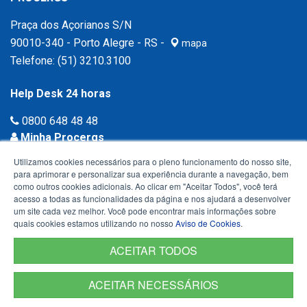
Praça dos Açorianos S/N
90010-340 - Porto Alegre - RS -
mapa
Telefone:
(51) 3210.3100
Help Desk 24 horas
0800 648 48 48
Minha Procergs
Acessar agora ›
Utilizamos cookies necessários para o pleno funcionamento do nosso site,
para aprimorar e personalizar sua experiência durante a navegação, bem
como outros cookies adicionais. Ao clicar em "Aceitar Todos", você terá
acesso a todas as funcionalidades da página e nos ajudará a desenvolver
um site cada vez melhor. Você pode encontrar mais informações sobre
quais cookies estamos utilizando no nosso
Aviso de Cookies
.
ACEITAR TODOS
ACEITAR NECESSÁRIOS
Termos de Uso