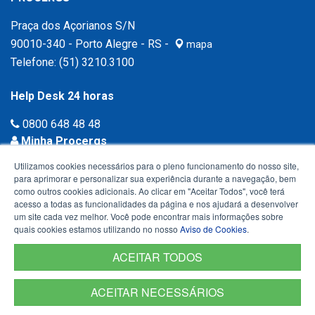
Praça dos Açorianos S/N
90010-340 - Porto Alegre - RS -
mapa
Telefone:
(51) 3210.3100
Help Desk 24 horas
0800 648 48 48
Minha Procergs
Acessar agora ›
Utilizamos cookies necessários para o pleno funcionamento do nosso site,
para aprimorar e personalizar sua experiência durante a navegação, bem
como outros cookies adicionais. Ao clicar em "Aceitar Todos", você terá
acesso a todas as funcionalidades da página e nos ajudará a desenvolver
um site cada vez melhor. Você pode encontrar mais informações sobre
quais cookies estamos utilizando no nosso
Aviso de Cookies
.
ACEITAR TODOS
ACEITAR NECESSÁRIOS
Termos de Uso