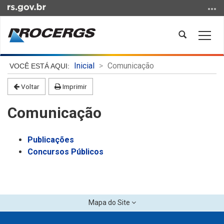
Ir
para
o
Abrir
Alter
conteúdo
a
a
Ir
busca
nave
Início
para
Inicial
Comunicação
do
o
conteúdo
Voltar
Imprimir
menu
Ir
Comunicação
para
a
busca
Publicações
Concursos Públicos
Mapa do Site