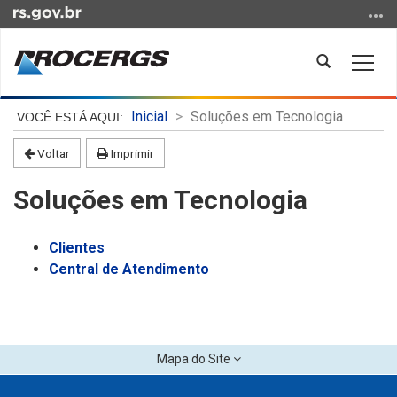
Ir
para
o
Abrir
Alter
conteúdo
a
a
Ir
busca
nave
Início
para
Inicial
Soluções em Tecnologia
do
o
conteúdo
Voltar
Imprimir
menu
Ir
Soluções em Tecnologia
para
a
busca
Clientes
Central de Atendimento
Mapa do Site