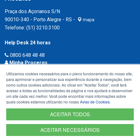
Praça dos Açorianos S/N
90010-340 - Porto Alegre - RS -
mapa
Telefone:
(51) 3210.3100
Help Desk 24 horas
0800 648 48 48
Minha Procergs
Acessar agora ›
Utilizamos cookies necessários para o pleno funcionamento do nosso site,
para aprimorar e personalizar sua experiência durante a navegação, bem
como outros cookies adicionais. Ao clicar em "Aceitar Todos", você terá
acesso a todas as funcionalidades da página e nos ajudará a desenvolver
um site cada vez melhor. Você pode encontrar mais informações sobre
quais cookies estamos utilizando no nosso
Aviso de Cookies
.
ACEITAR TODOS
ACEITAR NECESSÁRIOS
Termos de Uso