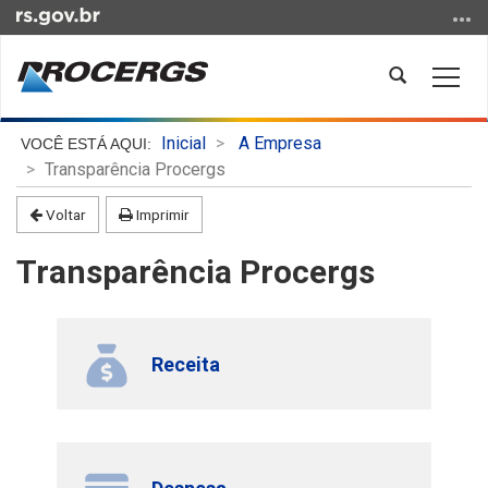
Ir
para
o
Abrir
Alter
conteúdo
a
a
Ir
busca
nave
Início
para
Inicial
A Empresa
do
o
Transparência Procergs
conteúdo
menu
Voltar
Imprimir
Ir
para
Transparência Procergs
a
busca
Receita