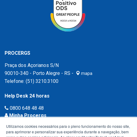
PROCERGS
Praça dos Açorianos S/N
90010-340 - Porto Alegre - RS -
mapa
Telefone:
(51) 3210.3100
Help Desk 24 horas
0800 648 48 48
Minha Procergs
Acessar agora ›
Utilizamos cookies necessários para o pleno funcionamento do nosso site,
para aprimorar e personalizar sua experiência durante a navegação, bem