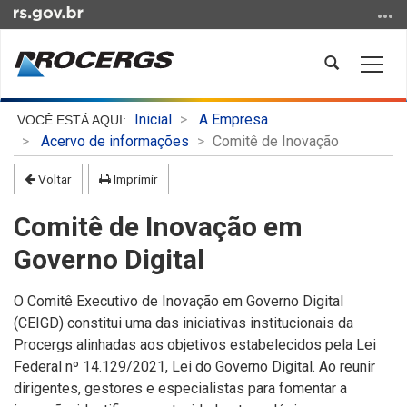
Ir
para
o
Abrir
Alter
conteúdo
a
a
Ir
busca
nave
Início
para
Inicial
A Empresa
do
o
Acervo de informações
Comitê de Inovação
conteúdo
menu
Voltar
Imprimir
Ir
para
Comitê de Inovação em
a
busca
Governo Digital
O Comitê Executivo de Inovação em Governo Digital
(CEIGD) constitui uma das iniciativas institucionais da
Procergs alinhadas aos objetivos estabelecidos pela Lei
Federal nº 14.129/2021, Lei do Governo Digital. Ao reunir
dirigentes, gestores e especialistas para fomentar a