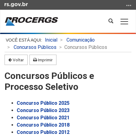
Ir
para
o
Abrir
Alter
conteúdo
a
a
Ir
busca
nave
Início
para
Inicial
Comunicação
do
o
Concursos Públicos
Concursos Públicos
conteúdo
menu
Voltar
Imprimir
Ir
para
Concursos Públicos e
a
busca
Processo Seletivo
Concurso Público 2025
Concurso Público 2023
Concurso Público 2021
Concurso Público 2018
Concurso Publico 2012