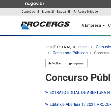
Ir
para
Conteúdo [1]
Menu [2]
Busca [3]
Acessibilidade
o
Início
conteúdo
do
A Empresa
C
Ir
menu
para
o
Início
menu
do
Inicial
Comunic
Ir
conteúdo
Concursos Públicos
Concurso
para
a
Voltar
Imprimir
busca
Concurso Públ
EXTRATO EDITAL DE ABERTURA N º
Edital de Abertura 13 2021 PROC