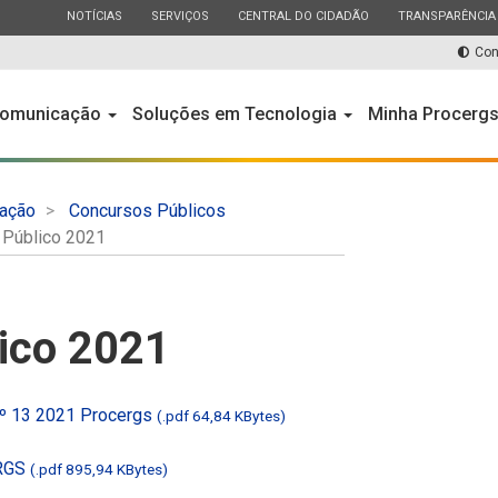
ESTADO
ESTADO
ESTADO
ESTADO
NOTÍCIAS
SERVIÇOS
CENTRAL DO CIDADÃO
TRANSPARÊNCIA
Con
omunicação
Soluções em Tecnologia
Minha Procerg
ação
Concursos Públicos
 Público 2021
ico 2021
 13 2021 Procergs
(.pdf 64,84 KBytes)
ERGS
(.pdf 895,94 KBytes)