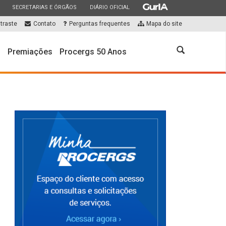
ESTADO
ESTADO
ESTADO
SECRETARIAS E ÓRGÃOS
DIÁRIO OFICIAL
traste
Contato
Perguntas frequentes
Mapa do site
Abrir
s
Premiações
Procergs 50 Anos
a
busca