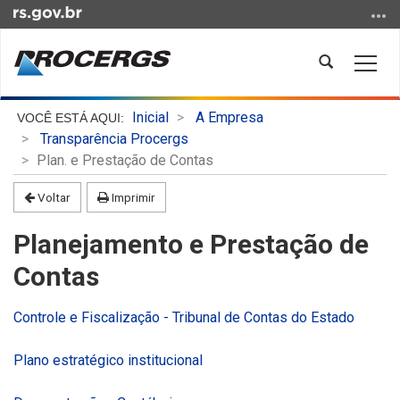
Ir
para
o
Abrir
Alter
conteúdo
a
a
Ir
busca
nave
Início
para
Inicial
A Empresa
do
o
Transparência Procergs
conteúdo
menu
Plan. e Prestação de Contas
Ir
Voltar
Imprimir
para
a
Planejamento e Prestação de
busca
Contas
Controle e Fiscalização - Tribunal de Contas do Estado
Plano estratégico institucional