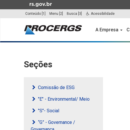
Ir
para
Conteúdo [1]
Menu [2]
Busca [3]
Acessibilidade
o
Início
conteúdo
do
A Empresa
C
Ir
menu
para
o
Início
menu
do
Ir
conteúdo
Seções
para
a
busca
Comissão de ESG
"E" - Environmental/ Meio
"S"- Social
“G” - Governance /
Governança