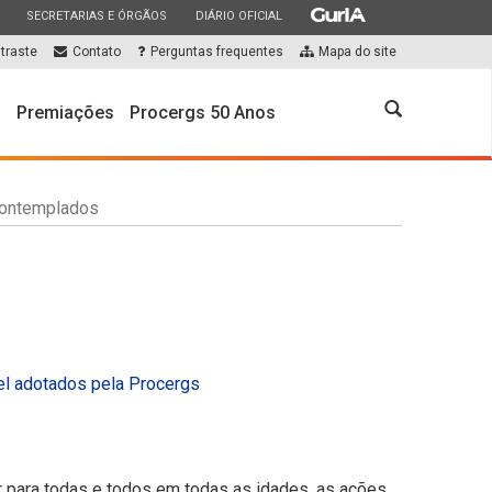
ESTADO
ESTADO
ESTADO
SECRETARIAS E ÓRGÃOS
DIÁRIO OFICIAL
traste
Contato
Perguntas frequentes
Mapa do site
Abrir
s
Premiações
Procergs 50 Anos
a
busca
ontemplados
el adotados pela Procergs
 para todas e todos em todas as idades, as ações