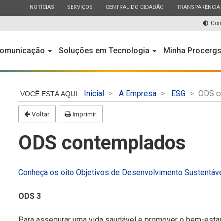
ESTADO
ESTADO
ESTADO
ESTADO
NOTÍCIAS
SERVIÇOS
CENTRAL DO CIDADÃO
TRANSPARÊNCIA
Con
omunicação
Soluções em Tecnologia
Minha Procerg
Inicial
A Empresa
ESG
ODS c
Voltar
Imprimir
ODS contemplados
Conheça os oito Objetivos de Desenvolvimento Sustentáv
ODS 3
Para assegurar uma vida saudável e promover o bem-estar