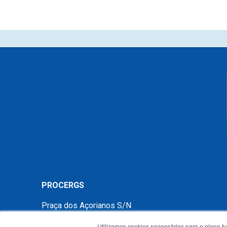
PROCERGS
Praça dos Açorianos S/N
90010-340 - Porto Alegre - RS -
mapa
Utilizamos cookies necessários para o pleno f