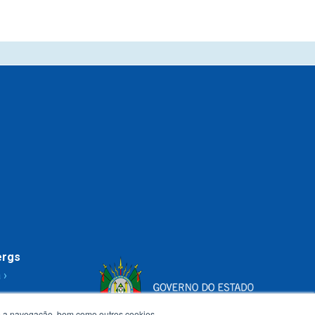
ergs
 ›
te a navegação, bem como outros cookies