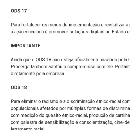
ODS 17
Para fortalecer os meios de implementação e revitalizar a
a ação vinculada é promover soluções digitais ao Estado e
IMPORTANTE:
Ainda que o ODS 18 não esteja oficialmente inserido pel
Procergs também a
dotou o compromisso com ele. Portant
diretamente
pela empresa.
ODS 18
Para e
liminar o racismo e a discriminação étnico-racial co
populacionais afetados por múltiplas formas de discrimin
com medição do quesito étnico-racial, produção de cartil
com palestra de sensibilização e conscientização, cine-d
letramento racial.