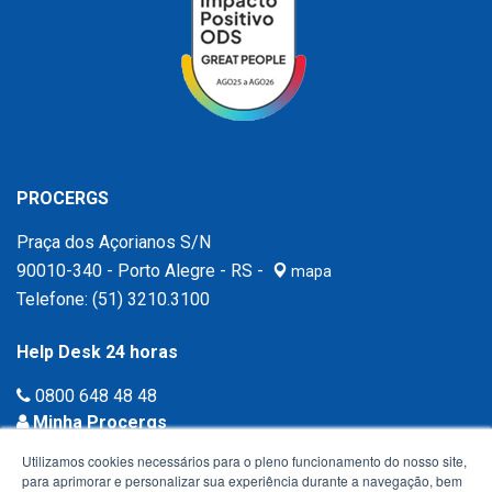
PROCERGS
Praça dos Açorianos S/N
90010-340 - Porto Alegre - RS -
mapa
Telefone:
(51) 3210.3100
Help Desk 24 horas
0800 648 48 48
Minha Procergs
Acessar agora ›
Utilizamos cookies necessários para o pleno funcionamento do nosso site,
para aprimorar e personalizar sua experiência durante a navegação, bem