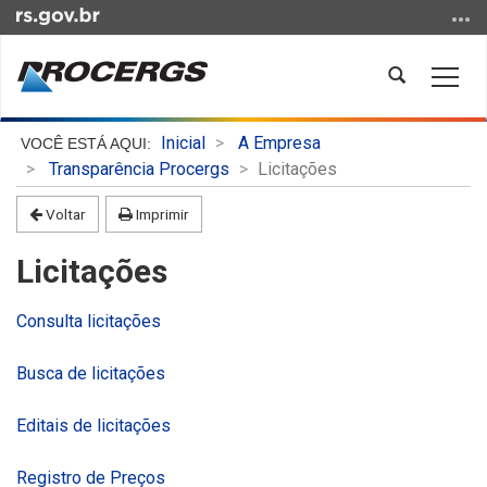
Ir
para
o
Abrir
Alter
conteúdo
a
a
Ir
busca
nave
Início
para
Inicial
A Empresa
do
o
Transparência Procergs
Licitações
conteúdo
menu
Voltar
Imprimir
Ir
para
Licitações
a
busca
Consulta licitações
Busca de licitações
Editais de licitações
Registro de Preços