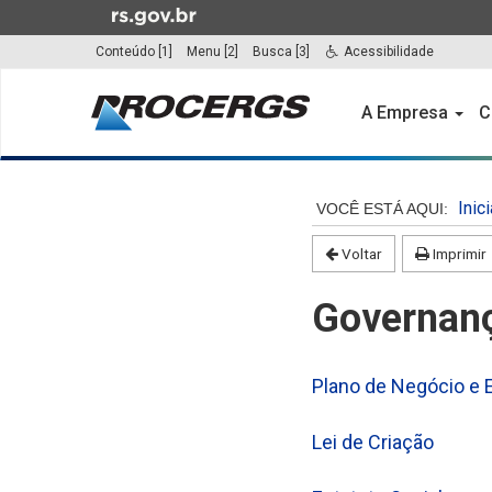
Ir
para
Conteúdo [1]
Menu [2]
Busca [3]
Acessibilidade
o
Início
conteúdo
do
A Empresa
C
Ir
menu
para
o
Início
menu
do
Inici
Ir
conteúdo
para
Voltar
Imprimir
a
busca
Governanç
Plano de Negócio e E
Lei de Criação