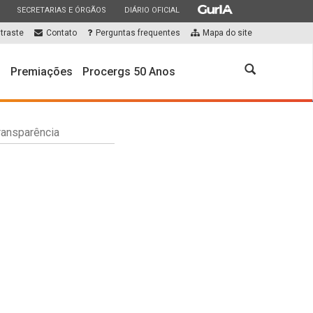
ESTADO
ESTADO
ESTADO
SECRETARIAS E ÓRGÃOS
DIÁRIO OFICIAL
traste
Contato
Perguntas frequentes
Mapa do site
Abrir
s
Premiações
Procergs 50 Anos
a
busca
ransparência