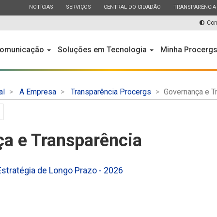
ESTADO
ESTADO
ESTADO
ESTADO
NOTÍCIAS
SERVIÇOS
CENTRAL DO CIDADÃO
TRANSPARÊNCIA
Con
omunicação
Soluções em Tecnologia
Minha Procerg
al
A Empresa
Transparência Procergs
Governança e T
a e Transparência
stratégia de Longo Prazo - 2026