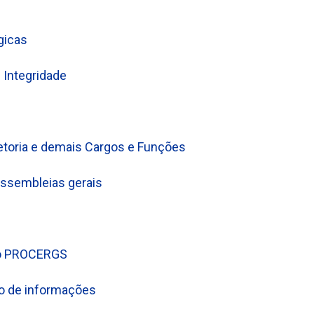
gicas
 Integridade
toria e demais Cargos e Funções
assembleias gerais
ão PROCERGS
ão de informações