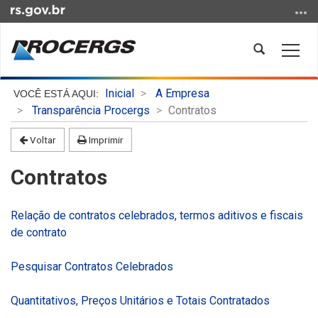
Ir
para
o
Abrir
Alter
conteúdo
a
a
Ir
busca
nave
Início
para
Inicial
A Empresa
do
o
Transparência Procergs
Contratos
conteúdo
menu
Voltar
Imprimir
Ir
para
Contratos
a
busca
Relação de contratos celebrados, termos aditivos e fiscais
de contrato
Pesquisar Contratos Celebrados
Quantitativos, Preços Unitários e Totais Contratados