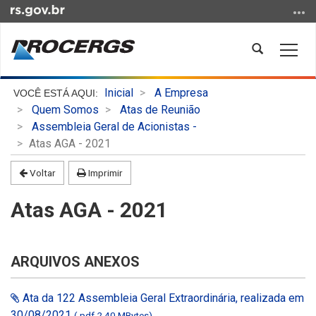
Ir
para
o
Abrir
Alter
conteúdo
a
a
Ir
busca
nave
Início
para
Inicial
A Empresa
do
o
Quem Somos
Atas de Reunião
conteúdo
menu
Assembleia Geral de Acionistas -
Ir
Atas AGA - 2021
para
Voltar
Imprimir
a
busca
Atas AGA - 2021
ARQUIVOS ANEXOS
Ata da 122 Assembleia Geral Extraordinária, realizada em
30/08/2021
(.pdf 2,40 MBytes)