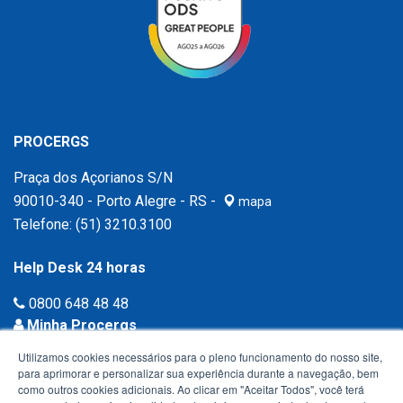
PROCERGS
Praça dos Açorianos S/N
90010-340 - Porto Alegre - RS -
mapa
Telefone:
(51) 3210.3100
Help Desk 24 horas
0800 648 48 48
Minha Procergs
Acessar agora ›
Utilizamos cookies necessários para o pleno funcionamento do nosso site,
para aprimorar e personalizar sua experiência durante a navegação, bem
como outros cookies adicionais. Ao clicar em "Aceitar Todos", você terá